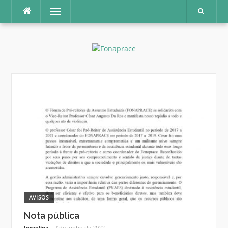
Pular
Menu
para
o
conteúdo
AVISOS
Nota pública
Jorgelina
7 de junho de 2022